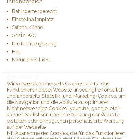
Innenbereich
Behindertengerecht
Einstellhallenplatz
Offene Küche
Gäste-WC
Dreifachverglasung
Hell
Natürliches Licht
Ausstattung
Wir verwenden einerseits Cookies, die für das
Moderne Küche
Funktionieren dieser Website unbedingt erforderlich
Anschlüsse für Wasch-Trocken-Säule
und anderseits Statistik- und Marketing-Cookies, um
die Navigation und die Abläufe zu optimieren.
Dusche
Nicht notwendige Cookies (youtube, google, etc.)
Badewanne
können Statistiken über Ihre Nutzung der Website
Photovoltaik-Paneele
erstellen oder ermöglichen personalisierte Werbung
auf der Webseite.
Mit Ausnahme der Cookies, die für das Funktionieren
Boden