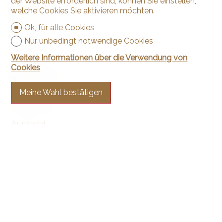
der Website erforderlich sind, können Sie einstellen,
Nach Wahl
welche Cookies Sie aktivieren möchten.
Ok, für alle Cookies
Zustand
Nur unbedingt notwendige Cookies
Neu
Weitere Informationen über die Verwendung von
Cookies
Besonnung
Meine Wahl bestätigen
Optimal
Aussicht
Schöne Aussicht
See
Felder
Berge
Alpen
Stil