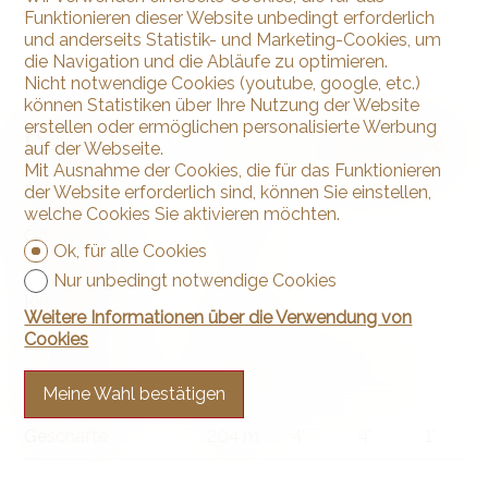
Parkett
Funktionieren dieser Website unbedingt erforderlich
und anderseits Statistik- und Marketing-Cookies, um
die Navigation und die Abläufe zu optimieren.
Nicht notwendige Cookies (youtube, google, etc.)
können Statistiken über Ihre Nutzung der Website
erstellen oder ermöglichen personalisierte Werbung
Distanzen
auf der Webseite.
Mit Ausnahme der Cookies, die für das Funktionieren
Bahnhof
239 m
4'
4'
1'
der Website erforderlich sind, können Sie einstellen,
welche Cookies Sie aktivieren möchten.
Öffentliche
76 m
2'
2'
-
Ok, für alle Cookies
Verkehrsmittel
Nur unbedingt notwendige Cookies
Kindergarten
119 m
2'
2'
1'
Weitere Informationen über die Verwendung von
Cookies
Primarschule
2.5 km
37'
12'
5'
Sekundarschule
7.42 km
1h53
27'
8'
Meine Wahl bestätigen
Geschäfte
204 m
4'
4'
1'
Post
197 m
3'
3'
-