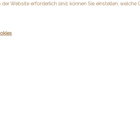
 der Website erforderlich sind, können Sie einstellen, welche 
okies
ieren Sie uns
Bleiben Sie verbunden
binden Sàrl
Verpassen Sie keine Objekte, meld
kostenlos an.
oste 1
ubin-Sauges
Sich anmelden
835 30 05
d-zbinden.ch