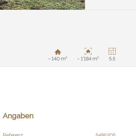
~ 140 m²
~ 1'184 m²
5.5
Angaben
Referenz
5486205