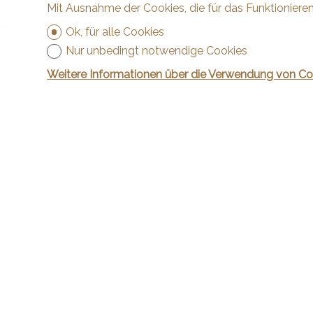
Mit Ausnahme der Cookies, die für das Funktionieren
Ok, für alle Cookies
Nur unbedingt notwendige Cookies
Weitere Informationen über die Verwendung von Co
Kontakt
Arnaud & Z
Rue de la P
2024 St-A
Tel.
+41 32 
info@arnau