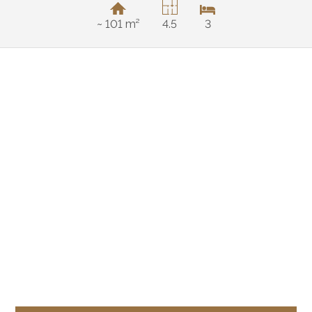
~ 101 m²
4.5
3