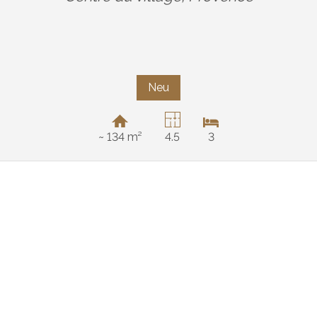
Neu
~ 134 m²
4.5
3