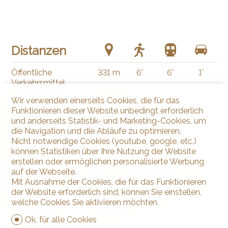
Distanzen
Öffentliche
331 m
6'
6'
1'
Verkehrsmittel
Wir verwenden einerseits Cookies, die für das
Kindergarten
1.65 km
23'
13'
4'
Funktionieren dieser Website unbedingt erforderlich
und anderseits Statistik- und Marketing-Cookies, um
Geschäfte
1.45 km
20'
9'
3'
die Navigation und die Abläufe zu optimieren.
Nicht notwendige Cookies (youtube, google, etc.)
Post
1.45 km
20'
9'
3'
können Statistiken über Ihre Nutzung der Website
erstellen oder ermöglichen personalisierte Werbung
Bank
1.43 km
20'
9'
3'
auf der Webseite.
Mit Ausnahme der Cookies, die für das Funktionieren
Krankenhaus
7.15 km
1h54
38'
10'
der Website erforderlich sind, können Sie einstellen,
welche Cookies Sie aktivieren möchten.
Restaurants
345 m
5'
5'
1'
Ok, für alle Cookies