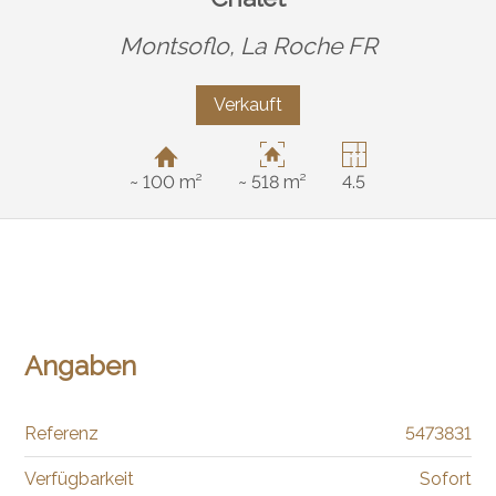
Montsoflo,
La Roche FR
Verkauft
~ 100 m²
~ 518 m²
4.5
Angaben
Referenz
5473831
Verfügbarkeit
Sofort