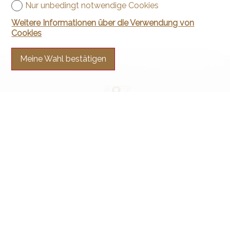
Nur unbedingt notwendige Cookies
Weitere Informationen über die Verwendung von
Cookies
Meine Wahl bestätigen
Kontaktieren Sie uns
Arnaud & Zbinden Sàrl
Rue de la Poste 1
2024 St-Aubin-Sauges
Tel.
+41 32 835 30 05
info@arnaud-zbinden.ch
Bleiben Sie verbunden